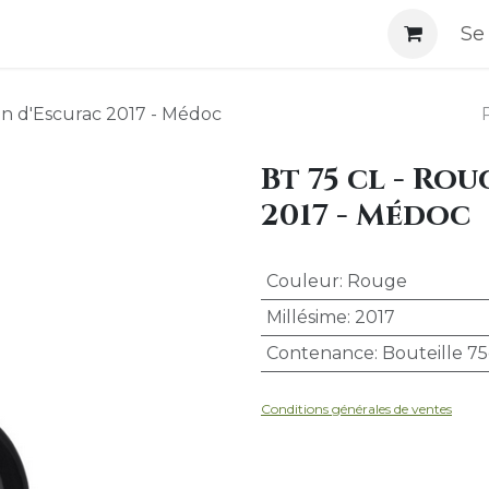
i-Sommes-Nous
Se
on d'Escurac 2017 - Médoc
Bt 75 cl - Ro
2017 - Médoc
Couleur
:
Rouge
Millésime
:
2017
Contenance
:
Bouteille 75
Conditions générales d
e ventes