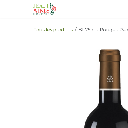
Se rendre au contenu
Accueil
Catalogue
Qu
Tous les produits
Bt 75 cl - Rouge - Pa