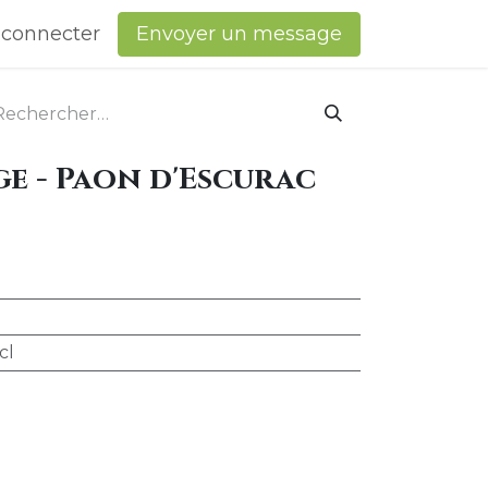
 connecter
​Envoyer un message
uge - Paon d'Escurac
cl