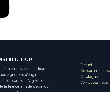
Distribution
Accueil
t fort leurs valeurs et leurs
Qui sommes nou
 nos vignerons d’origine
Catalogue
stallés dans des Vignobles
Contactez-nous
e la France afin de s’épanouir
nstruire des vins à leurs