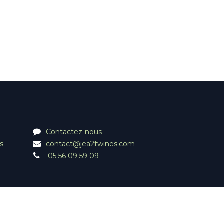
Contactez-nous
s
contact@jea2twines.com
05 56 09 59 09