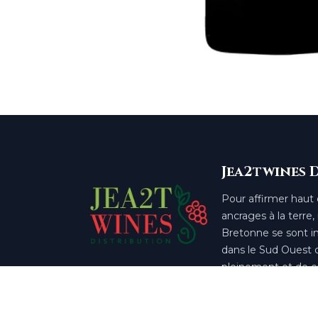
Jea2twines 
Pour affirmer haut e
ancrages à la terre,
Bretonne se sont in
dans le Sud Ouest d
pleinement et de co
images.
Développement et intégration
Adgensee