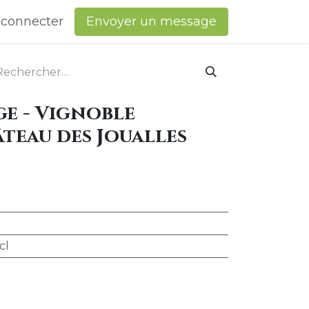
 connecter
​Envoyer un message
uge - Vignoble
teau des Joualles
cl