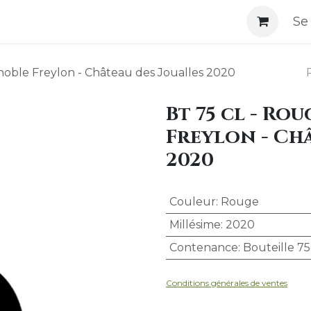
i-Sommes-Nous
Se
gnoble Freylon - Château des Joualles 2020
Bt 75 cl - Ro
Freylon - Châ
2020
Couleur
:
Rouge
Millésime
:
2020
Contenance
:
Bouteille 75
Conditions générales d
e ventes