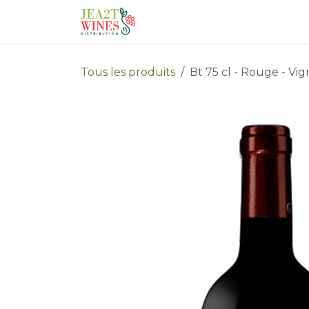
Se rendre au contenu
Accueil
Catalogue
Qu
Tous les produits
Bt 75 cl - Rouge - Vi